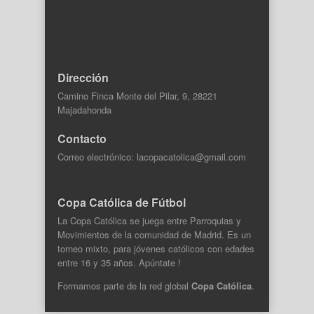
Dirección
Camino Finca Monte del Pilar, 9, 28221
Majadahonda
Contacto
Correo electrónico: lacopacatolica@gmail.com
Copa Católica de Fútbol
La Copa Católica se juega entre Parroquias y
Movimientos de la comunidad de Madrid. Es un
torneo mixto, para jóvenes católicos con edades
entre 16 y 35 años. Apúntate !
Formamos parte de la
red global
Copa Católica
.