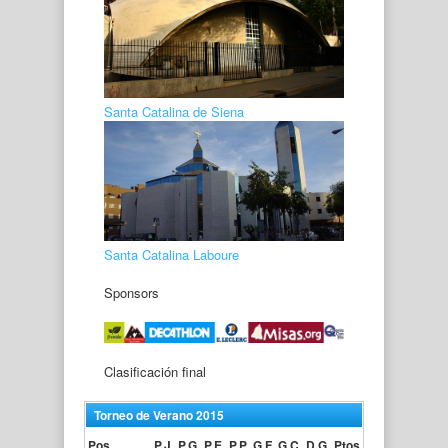
Santa Catalina de Siena
Santa Catalina Laboure
Sponsors
Clasificación final
Torneo de Verano 2015
Pos
P.J.
P.G.
P.E.
P.P.
G.F.
G.C.
D.G.
Ptos