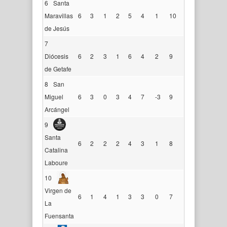
6
Santa
Maravillas
6
3
1
2
5
4
1
10
de Jesús
7
Diócesis
6
2
3
1
6
4
2
9
de Getafe
8
San
Miguel
6
3
0
3
4
7
-3
9
Arcángel
9
Santa
6
2
2
2
4
3
1
8
Catalina
Laboure
10
Virgen de
6
1
4
1
3
3
0
7
La
Fuensanta