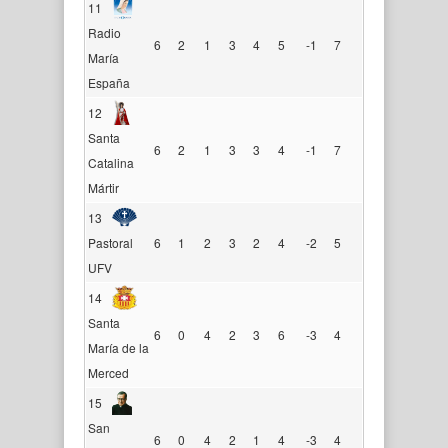
11
Radio
6
2
1
3
4
5
-1
7
María
España
12
Santa
6
2
1
3
3
4
-1
7
Catalina
Mártir
13
Pastoral
6
1
2
3
2
4
-2
5
UFV
14
Santa
6
0
4
2
3
6
-3
4
María de la
Merced
15
San
6
0
4
2
1
4
-3
4