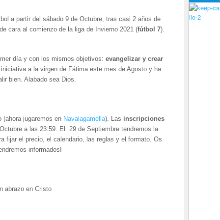
–
lio-2
bol a partir del sábado 9 de Octubre, tras casi 2 años de
e cara al comienzo de la liga de Invierno 2021 (
fútbol 7
).
–
imer día y con los mismos objetivos:
evangelizar y crear
iniciativa a la virgen de Fátima este mes de Agosto y ha
alir bien. Alabado sea Dios.
–
 (ahora jugaremos en
Navalagamella
). Las
inscripciones
Octubre a las 23:59. El 29 de Septiembre tendremos la
fijar el precio, el calendario, las reglas y el formato. Os
endremos informados!
–
n abrazo en Cristo