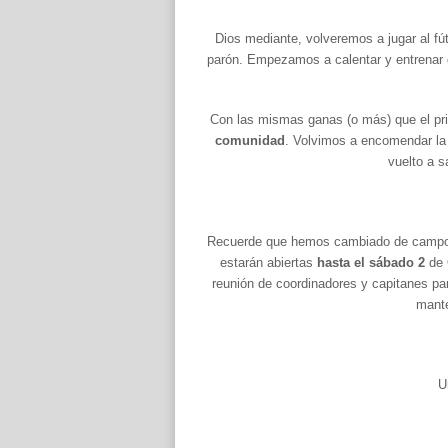
D
ios mediante, volveremos a jugar al fút
parón. Empezamos a calentar y entrenar d
Con las mismas ganas (o más) que el pr
comunidad
. Volvimos a encomendar la 
vuelto a s
Recuerde que hemos cambiado de campo
estarán abiertas
hasta el sá
bado 2
de 
reunión de coordinadores y capitanes para 
mant
U
–
–