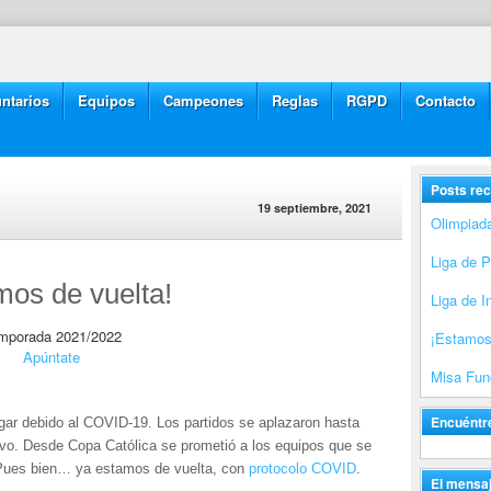
ntarios
Equipos
Campeones
Reglas
RGPD
Contacto
Posts rec
19 septiembre, 2021
Olimpiad
Liga de 
mos de vuelta!
Liga de I
mporada 2021/2022
¡Estamos
Apúntate
Misa Fune
Encuéntr
gar debido al COVID-19. Los partidos se aplazaron hasta
uevo. Desde Copa Católica se prometió a los equipos que se
. Pues bien… ya estamos de vuelta, con
protocolo COVID
.
El mensaj