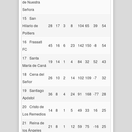
de Nuestra
Señora
15
San
Hilario de
28
17
3
8
104
65
39
54
Poitiers
16
Frassati
45
16
6
23
142
150
-8
54
FC
17
Santa
19
14
1
4
84
32
52
43
María de Caná
18
Cena del
26
10
2
14
102
109
-7
32
Señor
19
Santiago
36
8
4
24
91
168
-77
28
Apóstol
20
Cristo de
14
8
1
5
49
33
16
25
Los Remedios
21
Reina de
21
8
1
12
59
75
-16
25
los Ángeles