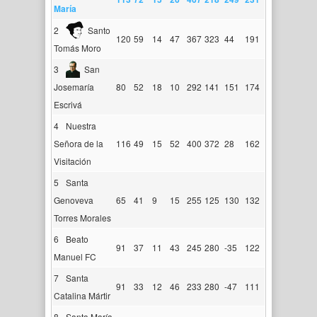
María
2
Santo
120
59
14
47
367
323
44
191
Tomás Moro
3
San
Josemaría
80
52
18
10
292
141
151
174
Escrivá
4
Nuestra
Señora de la
116
49
15
52
400
372
28
162
Visitación
5
Santa
Genoveva
65
41
9
15
255
125
130
132
Torres Morales
6
Beato
91
37
11
43
245
280
-35
122
Manuel FC
7
Santa
91
33
12
46
233
280
-47
111
Catalina Mártir
8
Santa María