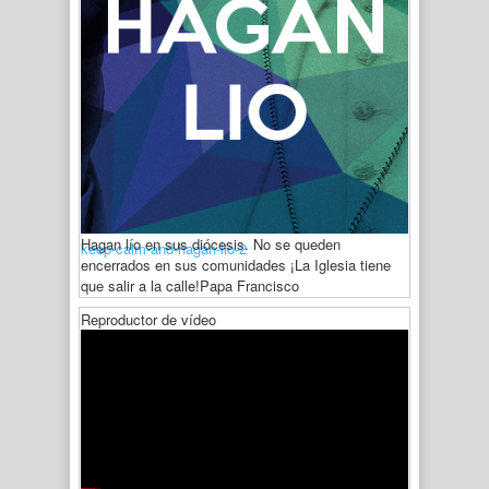
Hagan lío en sus diócesis. No se queden
keep-calm-and-hagan-lio-2
encerrados en sus comunidades ¡La Iglesia tiene
que salir a la calle!
Papa Francisco
Reproductor de vídeo