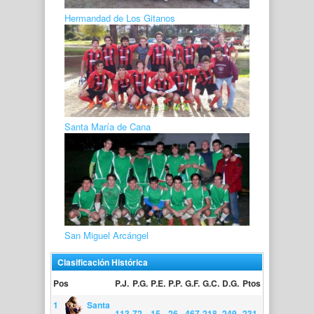
Hermandad de Los Gitanos
Santa María de Cana
San Miguel Arcángel
Clasificación Histórica
Pos
P.J.
P.G.
P.E.
P.P.
G.F.
G.C.
D.G.
Ptos
1
Santa
113
72
15
26
467
218
249
231