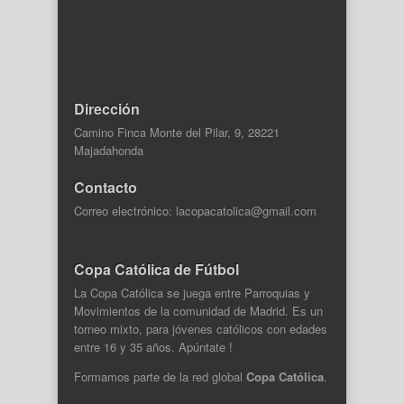
Dirección
Camino Finca Monte del Pilar, 9, 28221
Majadahonda
Contacto
Correo electrónico: lacopacatolica@gmail.com
Copa Católica de Fútbol
La Copa Católica se juega entre Parroquias y
Movimientos de la comunidad de Madrid. Es un
torneo mixto, para jóvenes católicos con edades
entre 16 y 35 años. Apúntate !
Formamos parte de la
red global
Copa Católica
.