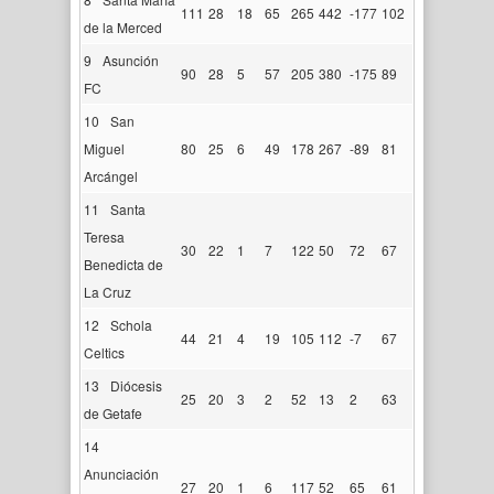
111
28
18
65
265
442
-177
102
de la Merced
9
Asunción
90
28
5
57
205
380
-175
89
FC
10
San
Miguel
80
25
6
49
178
267
-89
81
Arcángel
11
Santa
Teresa
30
22
1
7
122
50
72
67
Benedicta de
La Cruz
12
Schola
44
21
4
19
105
112
-7
67
Celtics
13
Diócesis
25
20
3
2
52
13
2
63
de Getafe
14
Anunciación
27
20
1
6
117
52
65
61