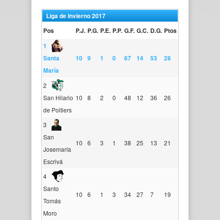
Liga de Invierno 2017
Pos
P.J.
P.G.
P.E.
P.P.
G.F.
G.C.
D.G.
Ptos
1
Santa
10
9
1
0
67
14
53
28
María
2
San Hilario
10
8
2
0
48
12
36
26
de Poitiers
3
San
10
6
3
1
38
25
13
21
Josemaría
Escrivá
4
Santo
10
6
1
3
34
27
7
19
Tomás
Moro