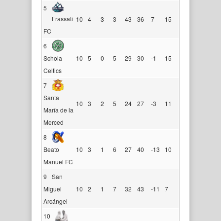
5
Frassati
10
4
3
3
43
36
7
15
FC
6
Schola
10
5
0
5
29
30
-1
15
Celtics
7
Santa
10
3
2
5
24
27
-3
11
María de la
Merced
8
Beato
10
3
1
6
27
40
-13
10
Manuel FC
9
San
Miguel
10
2
1
7
32
43
-11
7
Arcángel
10