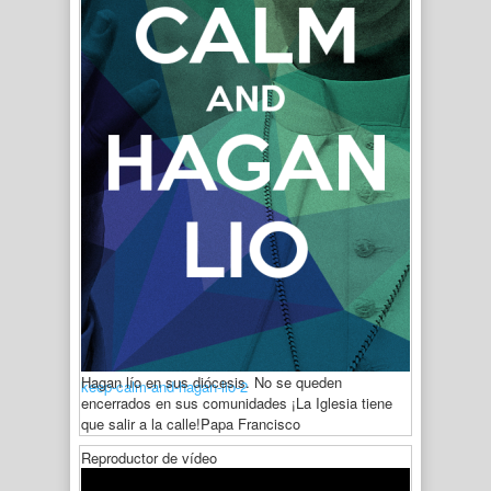
Hagan lío en sus diócesis. No se queden
keep-calm-and-hagan-lio-2
encerrados en sus comunidades ¡La Iglesia tiene
que salir a la calle!
Papa Francisco
Reproductor de vídeo