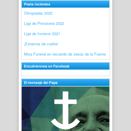
Posts recientes
Olimpiadas 2022
Liga de Primavera 2022
Liga de Invierno 2021
¡Estamos de vuelta!
Misa Funeral en recuerdo de Jesús de la Fuente
Encuéntrenos en Facebook
El mensaje del Papa