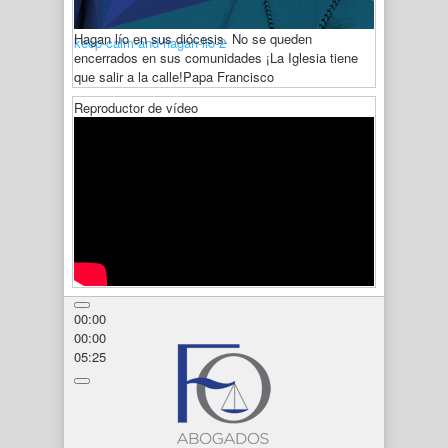
Hagan lío en sus diócesis. No se queden
keep-calm-and-hagan-lio-2
encerrados en sus comunidades ¡La Iglesia tiene
que salir a la calle!
Papa Francisco
Reproductor de vídeo
00:00
00:00
05:25