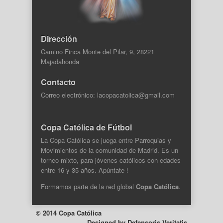
Dirección
Camino Finca Monte del Pilar, 9, 28221
Majadahonda
Contacto
Correo electrónico: lacopacatolica@gmail.com
Copa Católica de Fútbol
La Copa Católica se juega entre Parroquias y
Movimientos de la comunidad de Madrid. Es un
torneo mixto, para jóvenes católicos con edades
entre 16 y 35 años. Apúntate !
Formamos parte de la
red global
Copa Católica
.
© 2014 Copa Católica
Designed by
Defensoris Veritatis