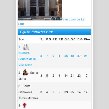
San Juan de La
Cruz
Liga de Primavera 2022
Pos
P.J.
P.G.
P.E.
P.P.
G.F.
G.C.
D.G.
Ptos
1
Nuestra
8
7
0
1
55
18
37
21
Señora de la
Visitación
2
Santa
8
5
2
1
44
21
23
17
María
3
Santa
Genoveva
8
4
2
2
39
25
14
14
Torres Morales
4