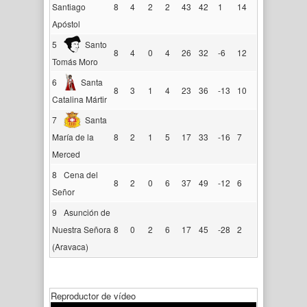
Santiago
8
4
2
2
43
42
1
14
Apóstol
5
Santo
8
4
0
4
26
32
-6
12
Tomás Moro
6
Santa
8
3
1
4
23
36
-13
10
Catalina Mártir
7
Santa
María de la
8
2
1
5
17
33
-16
7
Merced
8
Cena del
8
2
0
6
37
49
-12
6
Señor
9
Asunción de
Nuestra Señora
8
0
2
6
17
45
-28
2
(Aravaca)
Reproductor de vídeo