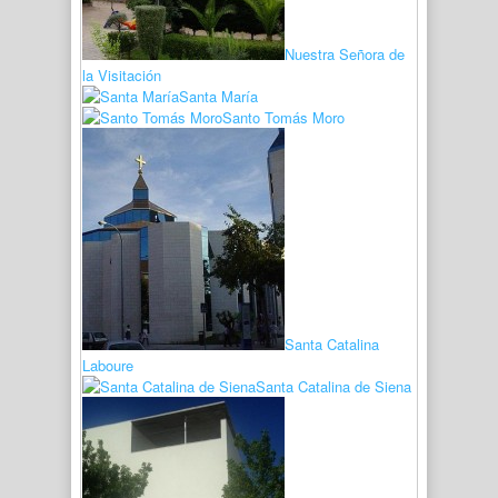
Nuestra Señora de
la Visitación
Santa María
Santo Tomás Moro
Santa Catalina
Laboure
Santa Catalina de Siena