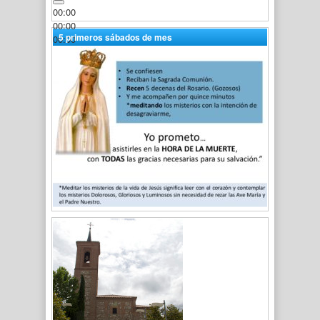
00:00
00:00
5 primeros sábados de mes
00:00