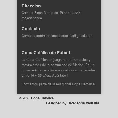
Dirección
Camino Finca Monte del Pilar, 9, 28221
Majadahonda
Contacto
Correo electrónico: lacopacatolica@gmail.com
Copa Católica de Fútbol
La Copa Católica se juega entre Parroquias y
Movimientos de la comunidad de Madrid. Es un
torneo mixto, para jóvenes católicos con edades
entre 16 y 35 años. Apúntate !
Formamos parte de la
red global
Copa Católica
.
© 2021 Copa Católica
Designed by
Defensoris Veritatis