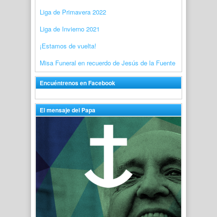
Liga de Primavera 2022
Liga de Invierno 2021
¡Estamos de vuelta!
Misa Funeral en recuerdo de Jesús de la Fuente
Encuéntrenos en Facebook
El mensaje del Papa