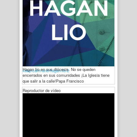
Hagan lío en sus diócesis. No se queden
keep-calm-and-hagan-lio-2
encerrados en sus comunidades ¡La Iglesia tiene
que salir a la calle!
Papa Francisco
Reproductor de vídeo