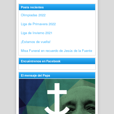
Posts recientes
Olimpiadas 2022
Liga de Primavera 2022
Liga de Invierno 2021
¡Estamos de vuelta!
Misa Funeral en recuerdo de Jesús de la Fuente
Encuéntrenos en Facebook
El mensaje del Papa