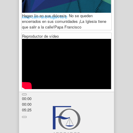
Hagan lío en sus diócesis. No se queden
keep-calm-and-hagan-lio-2
encerrados en sus comunidades ¡La Iglesia tiene
que salir a la calle!
Papa Francisco
Reproductor de vídeo
00:00
00:00
05:25