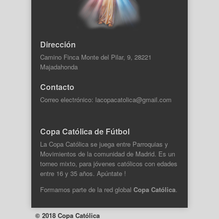
Dirección
Camino Finca Monte del Pilar, 9, 28221
Majadahonda
Contacto
Correo electrónico: lacopacatolica@gmail.com
Copa Católica de Fútbol
La Copa Católica se juega entre Parroquias y
Movimientos de la comunidad de Madrid. Es un
torneo mixto, para jóvenes católicos con edades
entre 16 y 35 años. Apúntate !
Formamos parte de la
red global
Copa Católica
.
© 2018 Copa Católica