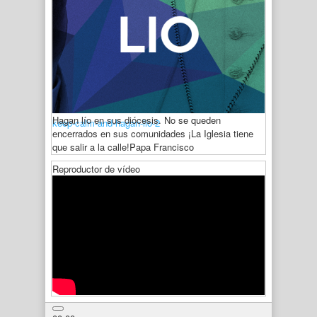
Hagan lío en sus diócesis. No se queden
keep-calm-and-hagan-lio-2
encerrados en sus comunidades ¡La Iglesia tiene
que salir a la calle!
Papa Francisco
Reproductor de vídeo