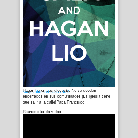
Hagan lío en sus diócesis. No se queden
keep-calm-and-hagan-lio-2
encerrados en sus comunidades ¡La Iglesia tiene
que salir a la calle!
Papa Francisco
Reproductor de vídeo