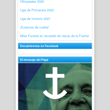
Olimpiadas 2022
Liga de Primavera 2022
Liga de Invierno 2021
¡Estamos de vuelta!
Misa Funeral en recuerdo de Jesús de la Fuente
Encuéntrenos en Facebook
El mensaje del Papa