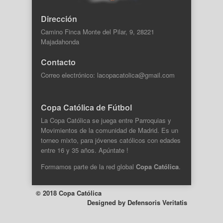
Dirección
Camino Finca Monte del Pilar, 9, 28221
Majadahonda
Contacto
Correo electrónico: lacopacatolica@gmail.com
Copa Católica de Fútbol
La Copa Católica se juega entre Parroquias y
Movimientos de la comunidad de Madrid. Es un
torneo mixto, para jóvenes católicos con edades
entre 16 y 35 años. Apúntate !
Formamos parte de la
red global
Copa Católica
.
© 2018 Copa Católica
Designed by
Defensoris Veritatis