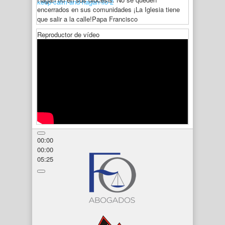
keep-calm-and-hagan-lio-2
encerrados en sus comunidades ¡La Iglesia tiene
que salir a la calle!
Papa Francisco
Reproductor de vídeo
00:00
00:00
05:25