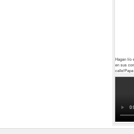
Hagan lío 
en sus com
calle!
Papa