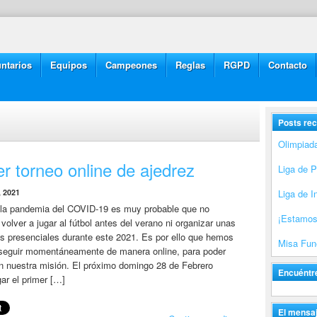
ntarios
Equipos
Campeones
Reglas
RGPD
Contacto
Posts rec
Olimpiad
r torneo online de ajedrez
Liga de 
, 2021
Liga de I
 la pandemia del COVID-19 es muy probable que no
¡Estamos
olver a jugar al fútbol antes del verano ni organizar unas
s presenciales durante este 2021. Es por ello que hemos
Misa Fune
 seguir momentáneamente de manera online, para poder
n nuestra misión. El próximo domingo 28 de Febrero
Encuéntr
gar el primer […]
El mensaj