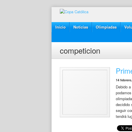
Inicio
Noticias
Olimpiadas
Volu
competicion
Prime
14 febrero
Debido a
podamos v
olimpiada
decidido
seguir co
tendrá lu