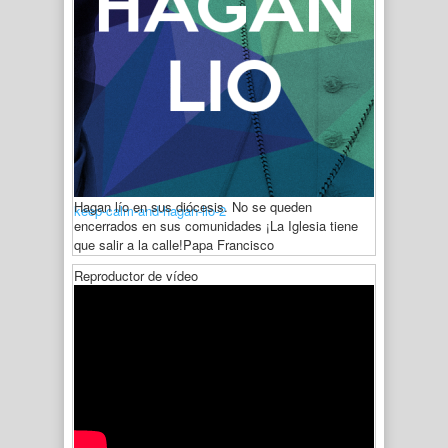
Hagan lío en sus diócesis. No se queden
keep-calm-and-hagan-lio-2
encerrados en sus comunidades ¡La Iglesia tiene
que salir a la calle!
Papa Francisco
Reproductor de vídeo