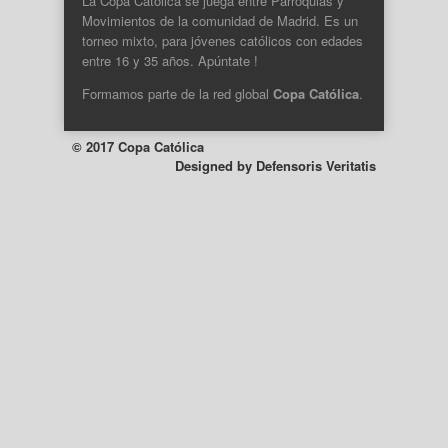
La Copa Católica se juega entre Parroquias y
Movimientos de la comunidad de Madrid. Es un
torneo mixto, para jóvenes católicos con edades
entre 16 y 35 años. Apúntate !
Formamos parte de la
red global
Copa Católica
.
© 2017 Copa Católica
Designed by
Defensoris Veritatis