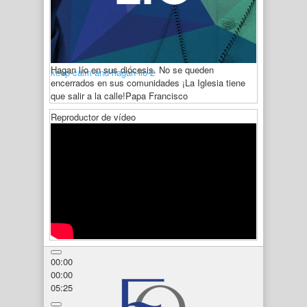
Hagan lío en sus diócesis. No se queden
keep-calm-and-hagan-lio-2
encerrados en sus comunidades ¡La Iglesia tiene
que salir a la calle!
Papa Francisco
Reproductor de vídeo
00:00
00:00
05:25