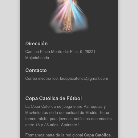
Dirección
Camino Finca Monte del Pilar, 9, 28221
Majadahonda
Contacto
Correo electrónico: lacopacatolica@gmail.com
Copa Católica de Fútbol
La Copa Católica se juega entre Parroquias y
Movimientos de la comunidad de Madrid. Es un
torneo mixto, para jóvenes católicos con edades
entre 16 y 35 años. Apúntate !
Formamos parte de la
red global
Copa Católica
.