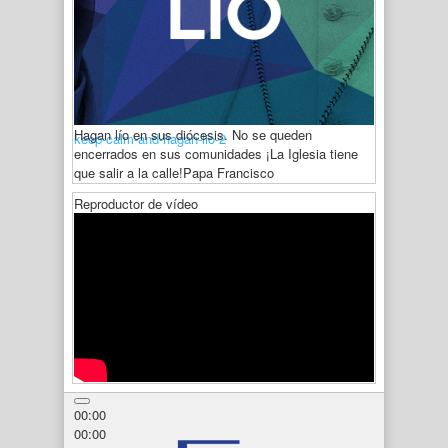
Hagan lío en sus diócesis. No se queden
keep-calm-and-hagan-lio-2
encerrados en sus comunidades ¡La Iglesia tiene
que salir a la calle!
Papa Francisco
Reproductor de vídeo
00:00
00:00