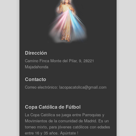
Dirección
Camino Finca Monte del Pilar, 9, 28221
Majadahonda
Contacto
Correo electrónico: lacopacatolica@gmail.com
Copa Católica de Fútbol
La Copa Católica se juega entre Parroquias y
Movimientos de la comunidad de Madrid. Es un
torneo mixto, para jóvenes católicos con edades
entre 16 y 35 años. Apúntate !