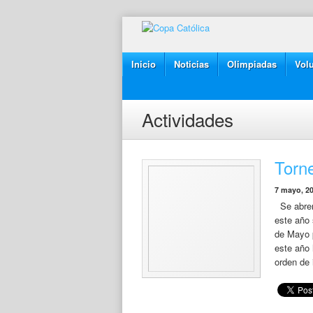
Inicio
Noticias
Olimpiadas
Volu
Actividades
Torn
7 mayo, 2
Se abren 
este año 
de Mayo p
este año 
orden de 