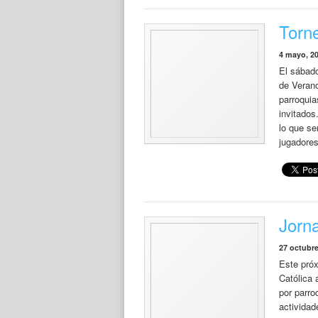
Torn
4 mayo, 2
El sábado
de Verano
parroquia
invitados
lo que se
jugadore
Jorna
27 octubre
Este pró
Católica 
por parro
actividad