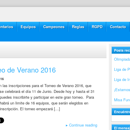
ntarios
Equipos
Campeones
Reglas
RGPD
Contacto
Posts rec
Olimpiad
eo de Verano 2016
Liga de 
016
Liga de I
las inscripciones para el Torneo de Verano 2016, que
¡Estamos
se celebrará el día 11 de Junio. Desde hoy y hasta el 31
uedes inscribirte y participar en este gran torneo. Para
Misa Fune
habrá un limite de 16 equipos, que serán elegidos en
inscripción. El torneo empezará […]
Encuéntr
▸
Continue reading
El mensaj