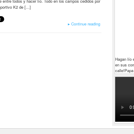
 entre todos y hacer lío. Todo en los campos cedidos por
eportivo K2 de […]
▸
Continue reading
Hagan lío 
en sus com
calle!
Papa