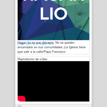
Hagan lío en sus diócesis. No se queden
keep-calm-and-hagan-lio-2
encerrados en sus comunidades ¡La Iglesia tiene
que salir a la calle!
Papa Francisco
Reproductor de vídeo