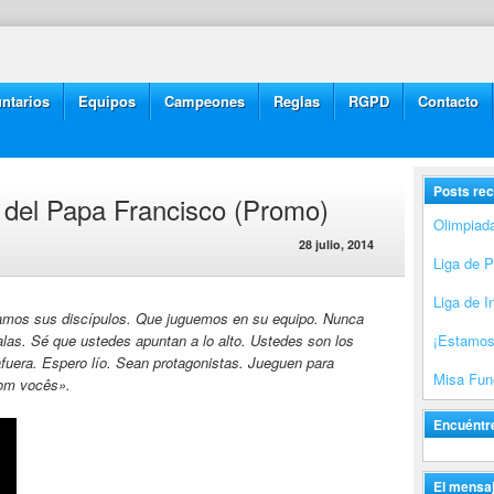
ntarios
Equipos
Campeones
Reglas
RGPD
Contacto
Posts rec
 del Papa Francisco (Promo)
Olimpiad
28 julio, 2014
Liga de 
Liga de I
eamos sus discípulos. Que juguemos en su equipo. Nunca
las. Sé que ustedes apuntan a lo alto. Ustedes son los
¡Estamos
afuera. Espero lío. Sean protagonistas. Jueguen para
Misa Fune
com
você
s».
Encuéntr
El mensaj