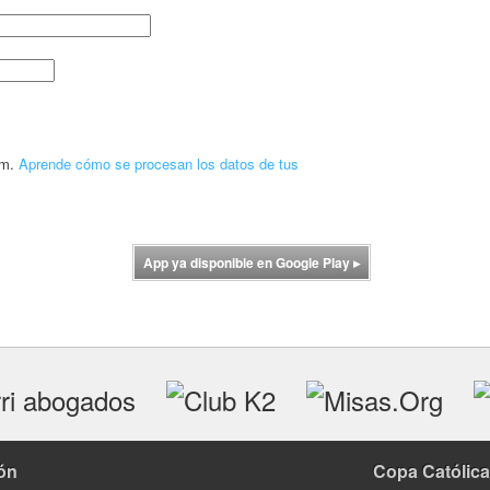
am.
Aprende cómo se procesan los datos de tus
App ya disponible en Google Play
▸
ón
Copa Católica