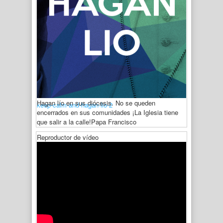
Hagan lío en sus diócesis. No se queden
keep-calm-and-hagan-lio-2
encerrados en sus comunidades ¡La Iglesia tiene
que salir a la calle!
Papa Francisco
Reproductor de vídeo