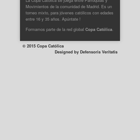
La Copa Católica se juega entre Parroquias y
Movimientos de la comunidad de Madrid. Es un
torneo mixto, para jóvenes católicos con edades
entre 16 y 35 años. Apúntate !
Formamos parte de la
red global
Copa Católica
.
© 2015 Copa Católica
Designed by
Defensoris Veritatis