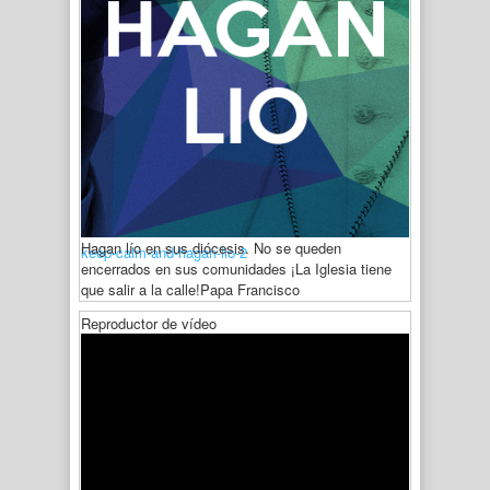
Hagan lío en sus diócesis. No se queden
keep-calm-and-hagan-lio-2
encerrados en sus comunidades ¡La Iglesia tiene
que salir a la calle!
Papa Francisco
Reproductor de vídeo