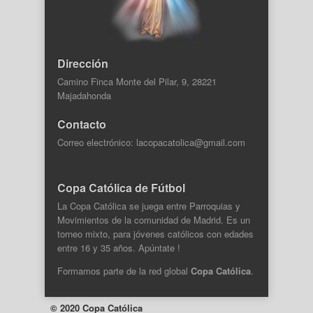
Dirección
Camino Finca Monte del Pilar, 9, 28221
Majadahonda
Contacto
Correo electrónico: lacopacatolica@gmail.com
Copa Católica de Fútbol
La Copa Católica se juega entre Parroquias y
Movimientos de la comunidad de Madrid. Es un
torneo mixto, para jóvenes católicos con edades
entre 16 y 35 años. Apúntate !
Formamos parte de la
red global
Copa Católica
.
© 2020 Copa Católica