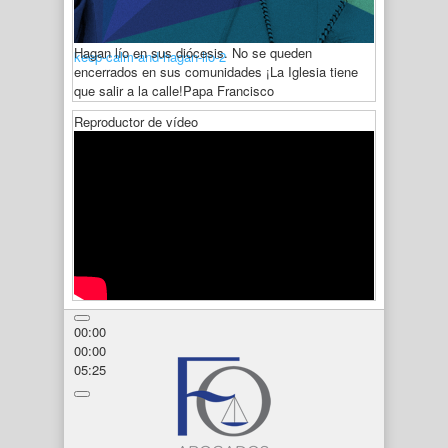
Hagan lío en sus diócesis. No se queden
keep-calm-and-hagan-lio-2
encerrados en sus comunidades ¡La Iglesia tiene
que salir a la calle!
Papa Francisco
Reproductor de vídeo
00:00
00:00
05:25