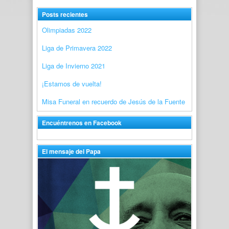
Posts recientes
Olimpiadas 2022
Liga de Primavera 2022
Liga de Invierno 2021
¡Estamos de vuelta!
Misa Funeral en recuerdo de Jesús de la Fuente
Encuéntrenos en Facebook
El mensaje del Papa