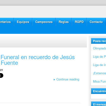
ntarios
Equipos
Campeones
Reglas
RGPD
Contacto
Posts rec
Olimpiad
 Funeral en recuerdo de Jesús
Liga de 
 Fuente
Liga de I
021
¡Estamos
▸
Continue reading
Misa Fune
Encuéntr
El mensaj