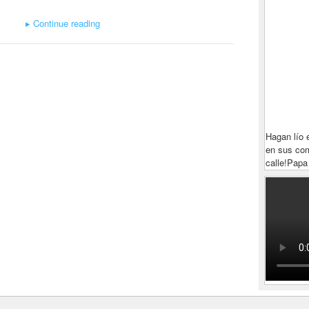
▸
Continue reading
Hagan lío 
en sus com
calle!
Papa