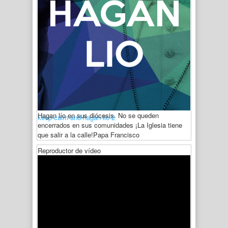
Hagan lío en sus diócesis. No se queden
keep-calm-and-hagan-lio-2
encerrados en sus comunidades ¡La Iglesia tiene
que salir a la calle!
Papa Francisco
Reproductor de vídeo