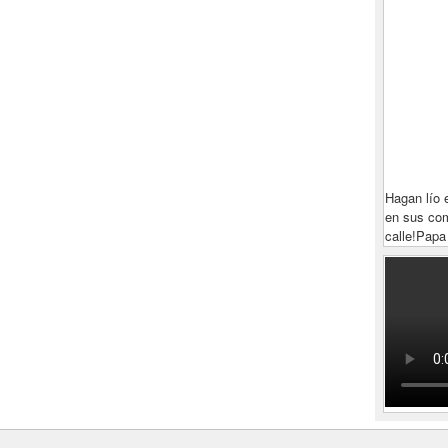
Hagan lío 
en sus com
calle!
Papa