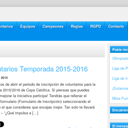
ntarios
Equipos
Campeones
Reglas
RGPD
Contacto
Posts rec
Olimpiad
ntarios Temporada 2015-2016
Liga de 
 2015
Liga de I
de abrir el periodo de inscripción de voluntarios para la
¡Estamos
a 2015/2016 de Copa Católica. Si piensas que puedes
mejorar la iniciativa participa! Tendrás que rellenar el
Misa Fune
 formulario (Formulario de Inscripción) seleccionando el
 el que consideres que encajas mejor. Tan solo te llevará
Encuéntr
 – ”¿Qué impulsa a […]
El mensaj