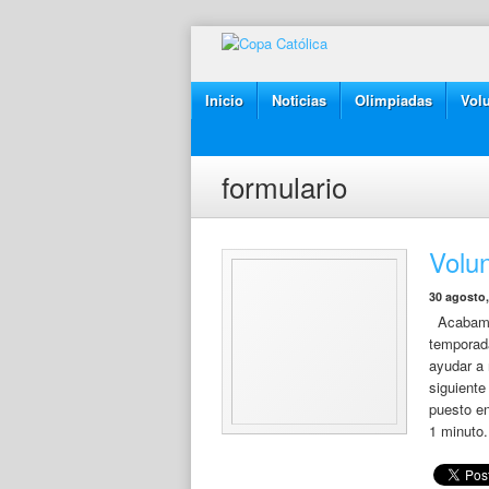
Inicio
Noticias
Olimpiadas
Volu
formulario
Volu
30 agosto,
Acabamos 
temporad
ayudar a 
siguiente
puesto en
1 minuto.