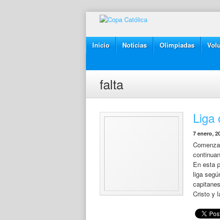
Inicio
Noticias
Olimpiadas
Volu
falta
Liga
7 enero, 2
Comenzam
continuan
En esta p
liga segú
capitanes
Cristo y 