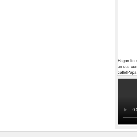
Hagan lío 
en sus com
calle!
Papa