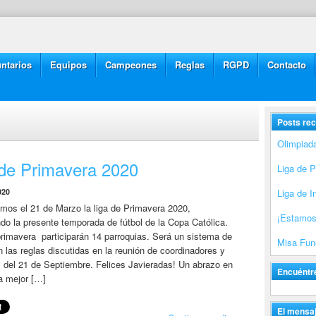
ntarios
Equipos
Campeones
Reglas
RGPD
Contacto
Posts rec
Olimpiad
 de Primavera 2020
Liga de 
020
Liga de I
os el 21 de Marzo la liga de Primavera 2020,
¡Estamos
do la presente temporada de fútbol de la Copa Católica.
rimavera participarán 14 parroquias. Será un sistema de
Misa Fune
n las reglas discutidas en la reunión de coordinadores y
 del 21 de Septiembre. Felices Javieradas! Un abrazo en
Encuéntr
la mejor […]
El mensaj