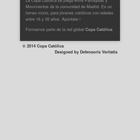
La Copa Católica se juega entre Parroquias y
Movimientos de la comunidad de Madrid. Es un
torneo mixto, para jóvenes católicos con edades
entre 16 y 35 años. Apúntate !
Formamos parte de la
red global
Copa Católica
.
© 2014 Copa Católica
Designed by
Defensoris Veritatis