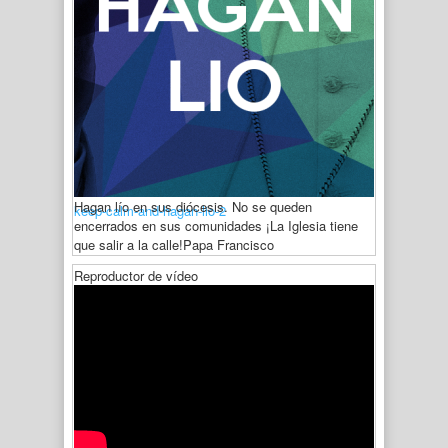
Hagan lío en sus diócesis. No se queden
keep-calm-and-hagan-lio-2
encerrados en sus comunidades ¡La Iglesia tiene
que salir a la calle!
Papa Francisco
Reproductor de vídeo