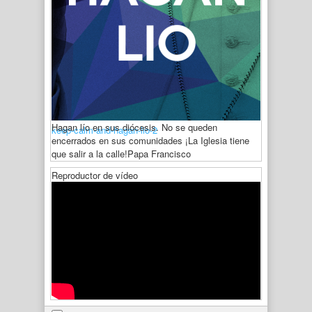
Hagan lío en sus diócesis. No se queden
keep-calm-and-hagan-lio-2
encerrados en sus comunidades ¡La Iglesia tiene
que salir a la calle!
Papa Francisco
Reproductor de vídeo