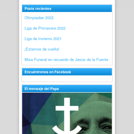
Posts recientes
Olimpiadas 2022
Liga de Primavera 2022
Liga de Invierno 2021
¡Estamos de vuelta!
Misa Funeral en recuerdo de Jesús de la Fuente
Encuéntrenos en Facebook
El mensaje del Papa