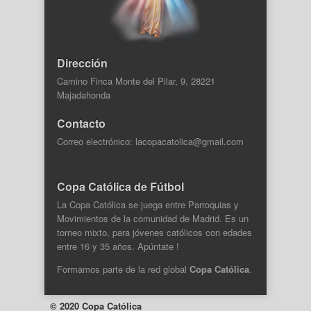
Dirección
Camino Finca Monte del Pilar, 9, 28221
Majadahonda
Contacto
Correo electrónico: lacopacatolica@gmail.com
Copa Católica de Fútbol
La Copa Católica se juega entre Parroquias y
Movimientos de la comunidad de Madrid. Es un
torneo mixto, para jóvenes católicos con edades
entre 16 y 35 años. Apúntate !
Formamos parte de la
red global
Copa Católica
.
© 2020 Copa Católica