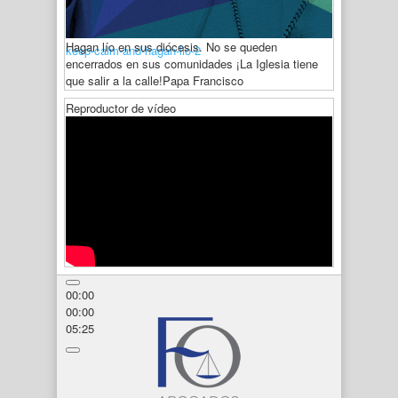
Hagan lío en sus diócesis. No se queden
keep-calm-and-hagan-lio-2
encerrados en sus comunidades ¡La Iglesia tiene
que salir a la calle!
Papa Francisco
Reproductor de vídeo
00:00
00:00
05:25