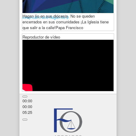
Hagan lío en sus diócesis. No se queden
keep-calm-and-hagan-lio-2
encerrados en sus comunidades ¡La Iglesia tiene
que salir a la calle!
Papa Francisco
Reproductor de vídeo
00:00
00:00
05:25