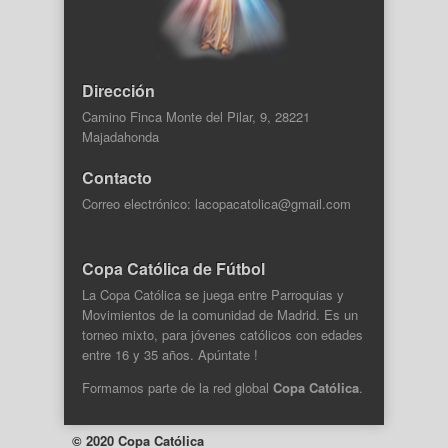
Dirección
Camino Finca Monte del Pilar, 9, 28221
Majadahonda
Contacto
Correo electrónico: lacopacatolica@gmail.com
Copa Católica de Fútbol
La Copa Católica se juega entre Parroquias y
Movimientos de la comunidad de Madrid. Es un
torneo mixto, para jóvenes católicos con edades
entre 16 y 35 años. Apúntate !
Formamos parte de la
red global
Copa Católica
.
© 2020 Copa Católica