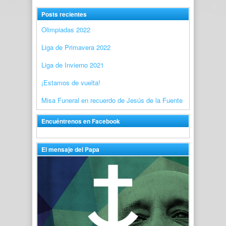
Posts recientes
Olimpiadas 2022
Liga de Primavera 2022
Liga de Invierno 2021
¡Estamos de vuelta!
Misa Funeral en recuerdo de Jesús de la Fuente
Encuéntrenos en Facebook
El mensaje del Papa