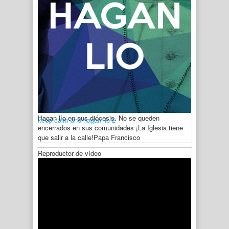
Hagan lío en sus diócesis. No se queden
keep-calm-and-hagan-lio-2
encerrados en sus comunidades ¡La Iglesia tiene
que salir a la calle!
Papa Francisco
Reproductor de vídeo