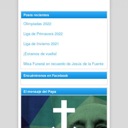
Posts recientes
Olimpiadas 2022
Liga de Primavera 2022
Liga de Invierno 2021
¡Estamos de vuelta!
Misa Funeral en recuerdo de Jesús de la Fuente
Encuéntrenos en Facebook
El mensaje del Papa