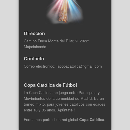
Dirección
Camino Finca Monte del Pilar, 9, 28221
Majadahonda
Contacto
Correo electrónico: lacopacatolica@gmail.com
Copa Católica de Fútbol
La Copa Católica se juega entre Parroquias y
Movimientos de la comunidad de Madrid. Es un
torneo mixto, para jóvenes católicos con edades
entre 16 y 35 años. Apúntate !
Formamos parte de la
red global
Copa Católica
.