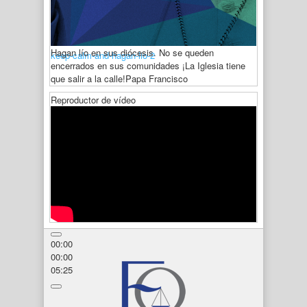
Hagan lío en sus diócesis. No se queden
keep-calm-and-hagan-lio-2
encerrados en sus comunidades ¡La Iglesia tiene
que salir a la calle!
Papa Francisco
Reproductor de vídeo
00:00
00:00
05:25