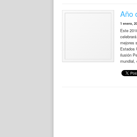
Año 
1 enero, 2
Este 201
celebrará
mejores 
Estados U
ilusión P
mundial, 