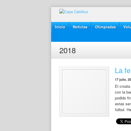
Inicio
Noticias
Olimpiadas
Volu
2018
La fe
17 julio, 2
El croata
con la ba
podido fi
estas se
fútbol. H