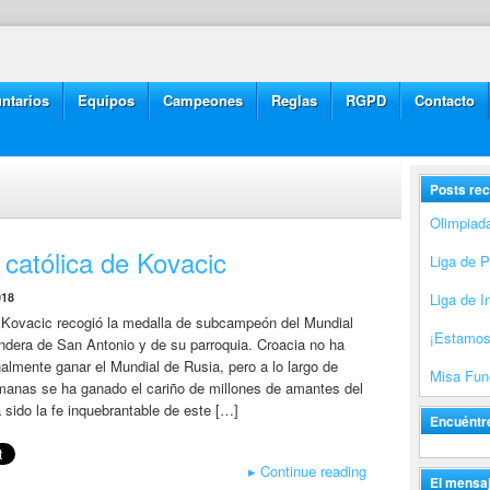
ntarios
Equipos
Campeones
Reglas
RGPD
Contacto
Posts rec
Olimpiad
 católica de Kovacic
Liga de 
018
Liga de I
 Kovacic recogió la medalla de subcampeón del Mundial
¡Estamos
ndera de San Antonio y de su parroquia. Croacia no ha
nalmente ganar el Mundial de Rusia, pero a lo largo de
Misa Fune
manas se ha ganado el cariño de millones de amantes del
a sido la fe inquebrantable de este […]
Encuéntr
▸
Continue reading
El mensaj