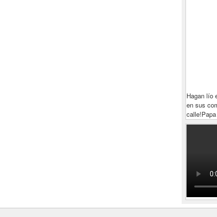
Hagan lío 
en sus com
calle!
Papa