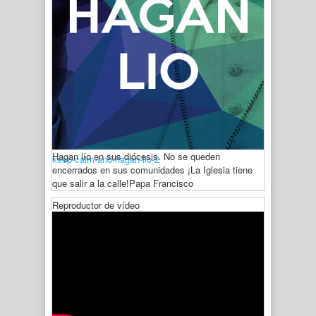
Hagan lío en sus diócesis. No se queden
keep-calm-and-hagan-lio-2
encerrados en sus comunidades ¡La Iglesia tiene
que salir a la calle!
Papa Francisco
Reproductor de vídeo