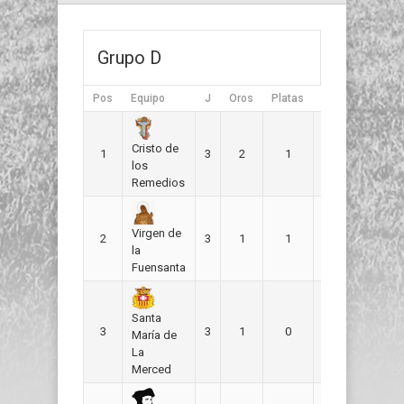
Grupo D
Pos
Equipo
J
Oros
Platas
Bronces
GF
Cristo de
1
3
2
1
0
4
los
Remedios
Virgen de
2
3
1
1
1
5
la
Fuensanta
Santa
3
3
1
0
2
7
María de
La
Merced