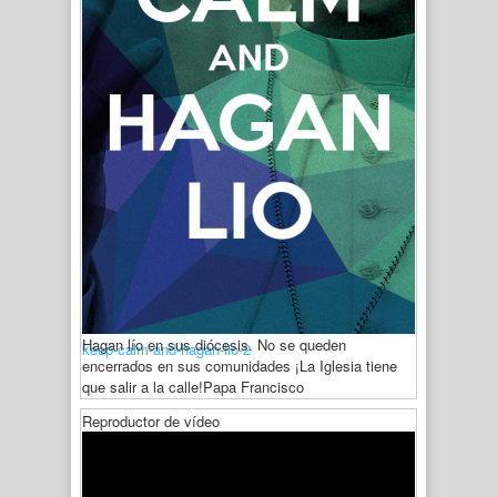
Hagan lío en sus diócesis. No se queden
keep-calm-and-hagan-lio-2
encerrados en sus comunidades ¡La Iglesia tiene
que salir a la calle!
Papa Francisco
Reproductor de vídeo