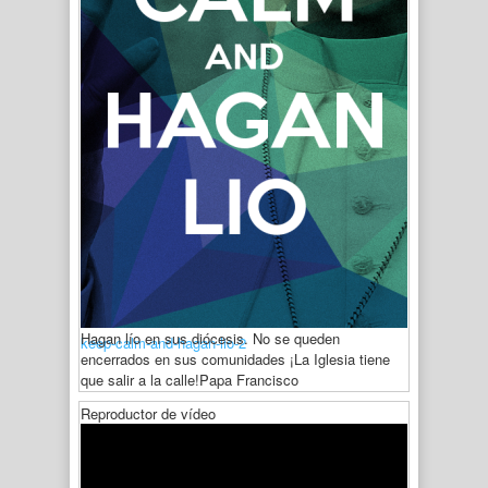
Hagan lío en sus diócesis. No se queden
keep-calm-and-hagan-lio-2
encerrados en sus comunidades ¡La Iglesia tiene
que salir a la calle!
Papa Francisco
Reproductor de vídeo