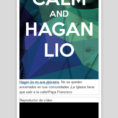
Hagan lío en sus diócesis. No se queden
keep-calm-and-hagan-lio-2
encerrados en sus comunidades ¡La Iglesia tiene
que salir a la calle!
Papa Francisco
Reproductor de vídeo