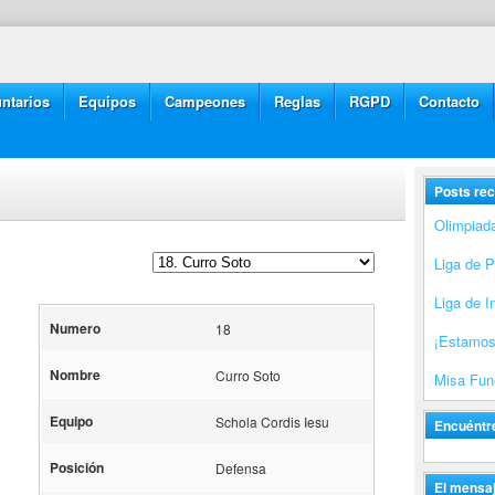
ntarios
Equipos
Campeones
Reglas
RGPD
Contacto
Posts rec
Olimpiad
Liga de 
Liga de I
Numero
18
¡Estamos
Nombre
Curro Soto
Misa Fune
Equipo
Schola Cordis Iesu
Encuéntr
Posición
Defensa
El mensaj