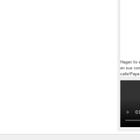
Hagan lío 
en sus com
calle!
Papa